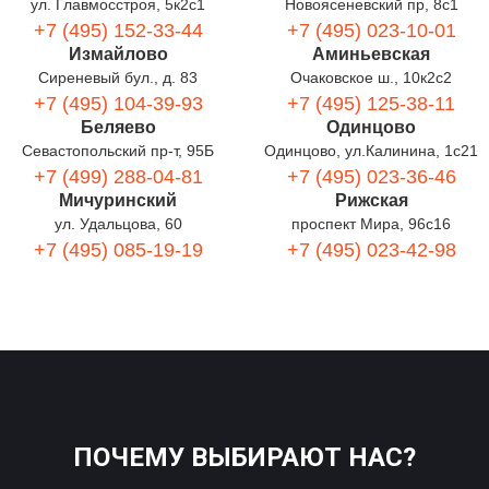
ул. Главмосстроя, 5к2с1
Новоясеневский пр, 8с1
+7 (495) 152-33-44
+7 (495) 023-10-01
Измайлово
Аминьевская
Сиреневый бул., д. 83
Очаковское ш., 10к2с2
+7 (495) 104-39-93
+7 (495) 125-38-11
Беляево
Одинцово
Севастопольский пр-т, 95Б
Одинцово, ул.Калинина, 1с21
+7 (499) 288-04-81
+7 (495) 023-36-46
Мичуринский
Рижская
ул. Удальцова, 60
проспект Мира, 96с16
+7 (495) 085-19-19
+7 (495) 023-42-98
ПОЧЕМУ ВЫБИРАЮТ НАС?