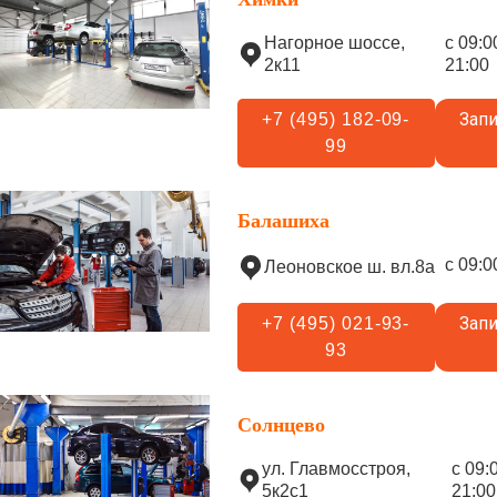
Нагорное шоссе,
с 09:0
2к11
21:00
Запи
+7 (495) 182-09-
99
Балашиха
с 09:0
Леоновское ш. вл.8а
Запи
+7 (495) 021-93-
93
Солнцево
ул. Главмосстроя,
с 09:
5к2с1
21:00