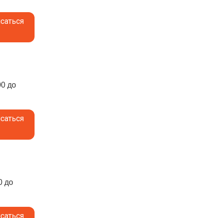
саться
00 до
саться
0 до
саться