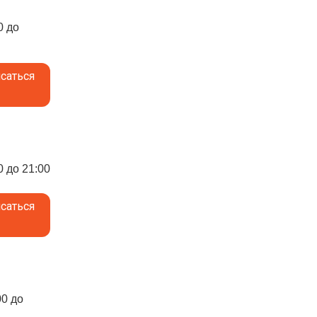
0 до
саться
0 до 21:00
саться
00 до