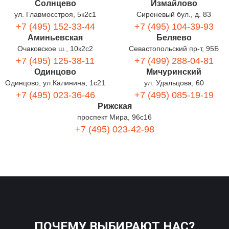
Солнцево
Измайлово
ул. Главмосстроя, 5к2с1
Сиреневый бул., д. 83
+7 (495) 152-33-44
+7 (495) 104-39-93
Аминьевская
Беляево
Очаковское ш., 10к2с2
Севастопольский пр-т, 95Б
+7 (495) 125-38-11
+7 (499) 288-04-81
Одинцово
Мичуринский
Одинцово, ул.Калинина, 1с21
ул. Удальцова, 60
+7 (495) 023-36-46
+7 (495) 085-19-19
Рижская
проспект Мира, 96с16
+7 (495) 023-42-98
ПОЧЕМУ ВЫБИРАЮТ НАС?