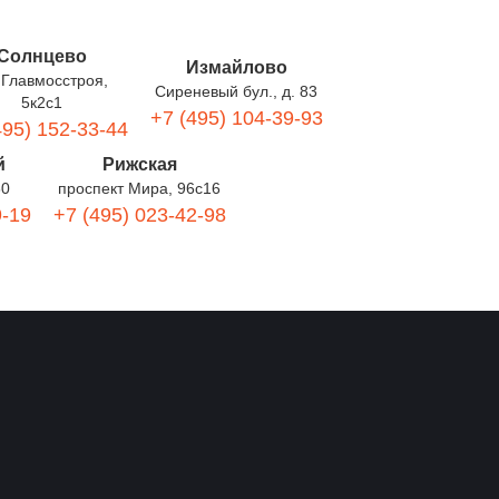
Солнцево
Измайлово
 Главмосстроя,
Сиреневый бул., д. 83
5к2с1
+7 (495) 104-39-93
495) 152-33-44
й
Рижская
60
проспект Мира, 96с16
9-19
+7 (495) 023-42-98