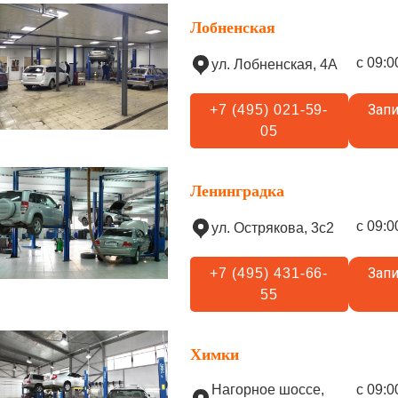
Лобненская
с 09:0
ул. Лобненская, 4А
Запи
+7 (495) 021-59-
05
Ленинградка
с 09:0
ул. Острякова, 3с2
Запи
+7 (495) 431-66-
55
Химки
Нагорное шоссе,
с 09:0