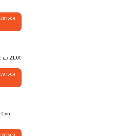
саться
0 до 21:00
саться
00 до
саться