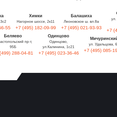
ка
Химки
Балашиха
ул.
 3с2
Нагорное шоссе, 2к11
Леоновское ш. вл.8а
66-55
+7 (495) 182-09-99
+7 (495) 021-93-93
+7 (
Беляево
Одинцово
Мичурински
астопольский пр-т,
Одинцово,
ул. Удальцова, 
95Б
ул.Калинина, 1с21
+7 (495) 085-1
(499) 288-04-81
+7 (495) 023-36-46