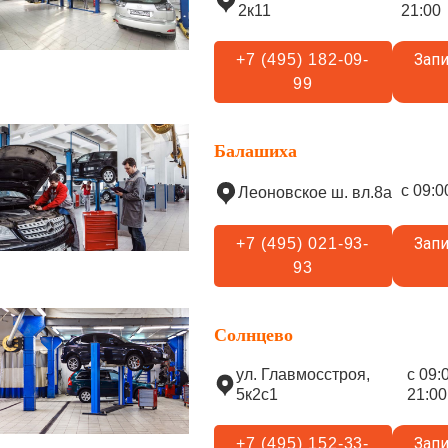
2к11
21:00
Запи
+7 (495) 182-09-
99
Балашиха
с 09:0
Леоновское ш. вл.8а
Запи
+7 (495) 021-93-
93
Солнцево
ул. Главмосстроя,
с 09:
5к2с1
21:00
Запи
+7 (495) 152-33-