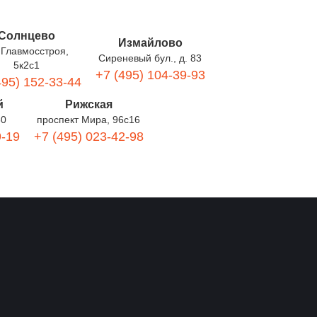
Солнцево
Измайлово
 Главмосстроя,
Сиреневый бул., д. 83
5к2с1
+7 (495) 104-39-93
495) 152-33-44
й
Рижская
60
проспект Мира, 96с16
9-19
+7 (495) 023-42-98