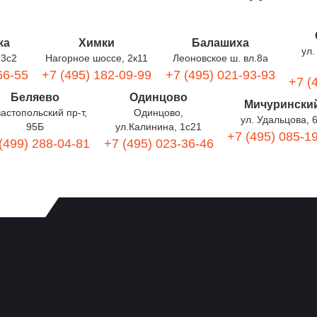
ка
Химки
Балашиха
ул.
 3с2
Нагорное шоссе, 2к11
Леоновское ш. вл.8а
66-55
+7 (495) 182-09-99
+7 (495) 021-93-93
+7 (
Беляево
Одинцово
Мичурински
астопольский пр-т,
Одинцово,
ул. Удальцова, 
95Б
ул.Калинина, 1с21
+7 (495) 085-1
(499) 288-04-81
+7 (495) 023-36-46