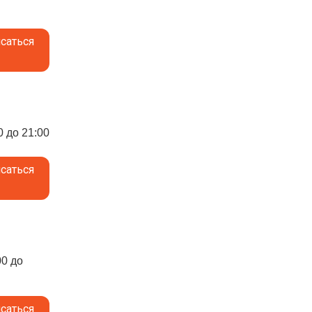
саться
0 до 21:00
саться
00 до
саться