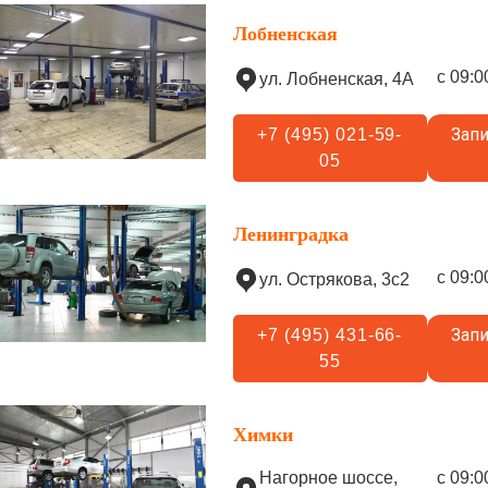
Лобненская
с 09:0
ул. Лобненская, 4А
Запи
+7 (495) 021-59-
05
Ленинградка
с 09:0
ул. Острякова, 3с2
Запи
+7 (495) 431-66-
55
Химки
Нагорное шоссе,
с 09:0