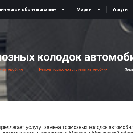
ническое обслуживание
Марки
Услуги
озных колодок автомоб
я автомобиля
Ремонт тормозной системы автомобиля
Заме
редлагает услугу: замена тормозных колодок автомоби