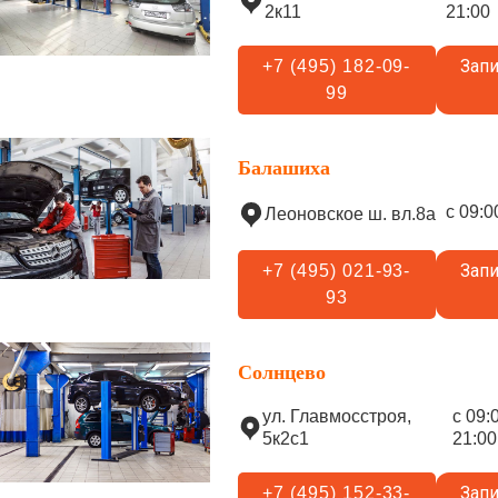
2к11
21:00
Запи
+7 (495) 182-09-
99
Балашиха
с 09:0
Леоновское ш. вл.8а
Запи
+7 (495) 021-93-
93
Солнцево
ул. Главмосстроя,
с 09:
5к2с1
21:00
Запи
+7 (495) 152-33-